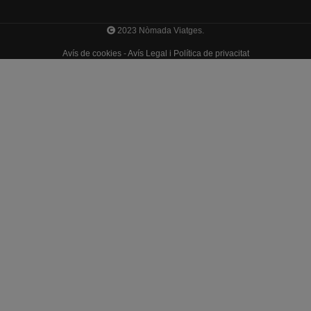
2023 Nòmada Viatges.
Avís de cookies
-
Avís Legal i Política de privacitat