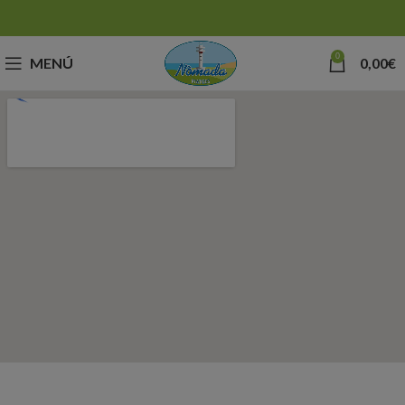
0
MENÚ
0,00
€