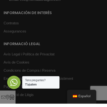
INFORMACIÓN DE INTERÉS
Contratos
Assegurances
INFORMACIÓ LEGAL
Avís Legal i Política de Privacitat
Avís de Cookies
Condicions de Compra i Reserva
Enviaments, devolucions i dret a desistiment
Tens preguntes?
T'ajudem
Pagament Segur
Resolució de Litigis
Español