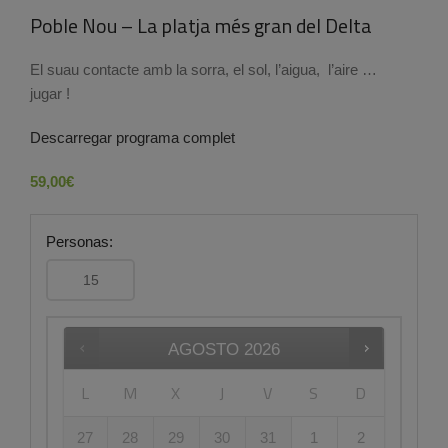
Poble Nou – La platja més gran del Delta
El suau contacte amb la sorra, el sol, l’aigua, l’aire …
jugar !
Descarregar programa complet
59,00
€
Personas:
AGOSTO
2026
L
M
X
J
V
S
D
27
28
29
30
31
1
2