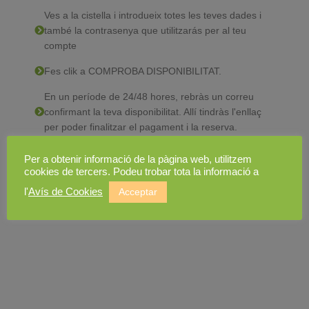
Ves a la cistella i introdueix totes les teves dades i
també la contrasenya que utilitzarás per al teu
compte
Fes clik a COMPROBA DISPONIBILITAT.
En un període de 24/48 hores, rebràs un correu
confirmant la teva disponibilitat. Allí tindràs l'enllaç
per poder finalitzar el pagament i la reserva.
En cas de no disposar de disponibilitat per als dies
Per a obtenir informació de la pàgina web, utilitzem
escollits, Nòmada Viatges et contactarà per establir
cookies de tercers. Podeu trobar tota la informació a
una altra proposta.
l'
Avís de Cookies
Acceptar