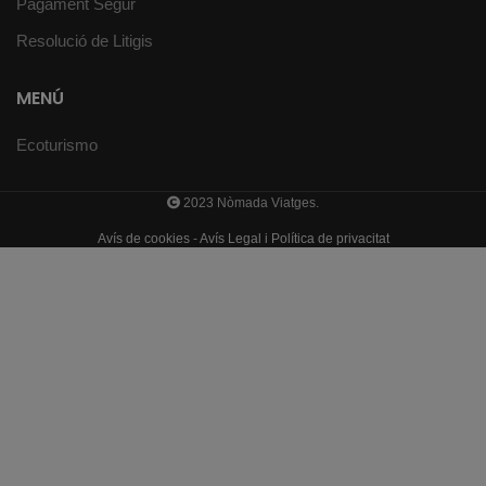
Pagament Segur
Resolució de Litigis
MENÚ
Ecoturismo
2023 Nòmada Viatges.
Avís de cookies
-
Avís Legal i Política de privacitat