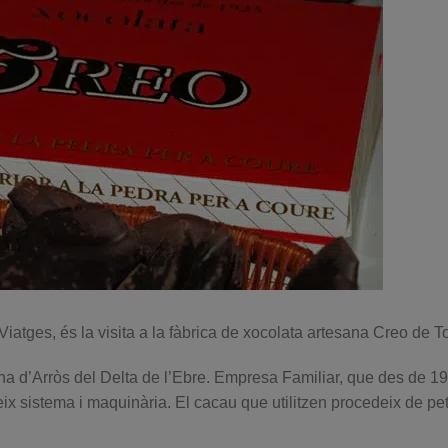
tges, és la visita a la fàbrica de xocolata artesana Creo de To
na d’Arròs del Delta de l’Ebre. Empresa Familiar, que des de 1
eix sistema i maquinària. El cacau que utilitzen procedeix de pet