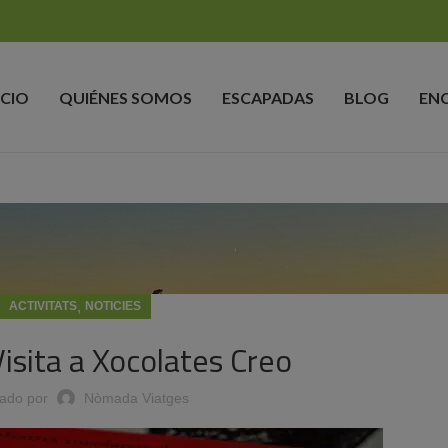
ICIO
QUIÉNES SOMOS
ESCAPADAS
BLOG
EN
,
ACTIVITATS
NOTICIES
Visita a Xocolates Creo
cado por
Nòmada Viatges