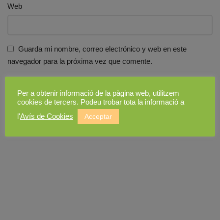
Web
Guarda mi nombre, correo electrónico y web en este
navegador para la próxima vez que comente.
I accept the
Terms and Conditions
and the
Privacy Policy
Per a obtenir informació de la pàgina web, utilitzem
cookies de tercers. Podeu trobar tota la informació a
l'
Avís de Cookies
Acceptar