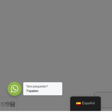
Tens preguntes?
T'ajudem
Español