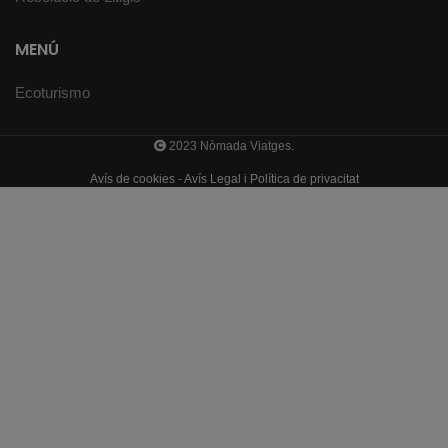
MENÚ
Ecoturismo
2023 Nòmada Viatges.
Avís de cookies
-
Avís Legal i Política de privacitat