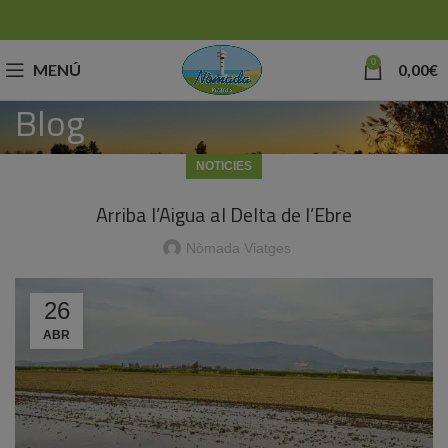
0
MENÚ
0,00
€
Blog
NOTICIES
Arriba l’Aigua al Delta de l’Ebre
Nòmada Viatges
26
ABR