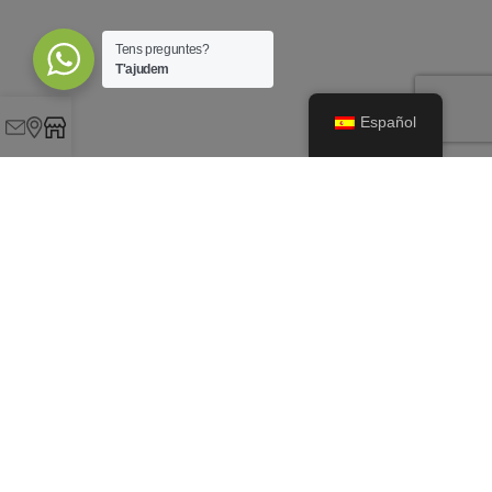
Tens preguntes?
T'ajudem
Español