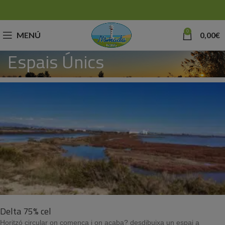
0
MENÚ
0,00
€
Espais Únics
Delta 75% cel
Horitzó circular on comença i on acaba? desdibuixa un espai a