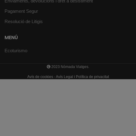
Enviaments, devolucions i dret a desistiment
Pagament Segur
Resolució de Litigis
MENÚ
Ecoturismo
2023 Nòmada Viatges.
Avís de cookies
-
Avís Legal i Política de privacitat