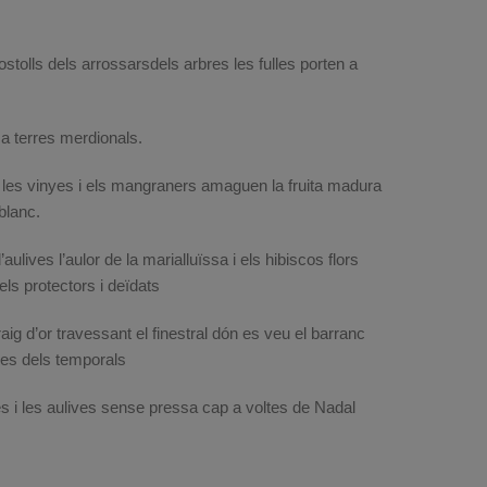
rostolls dels arrossarsdels arbres les fulles porten a
 a terres merdionals.
, les vinyes i els mangraners amaguen la fruita madura
blanc.
ulives l’aulor de la marialluïssa i els hibiscos flors
els protectors i deïdats
raig d’or travessant el finestral dón es veu el barranc
ües dels temporals
fes i les aulives sense pressa cap a voltes de Nadal