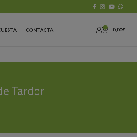
0
0,00
€
CUESTA
CONTACTA
de Tardor