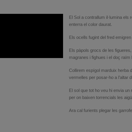
El Sol a contrallum il·lumina els 
enterra el color daurat.
Els ocells fugint del fred emigren
Els pàpols grocs de les figueres
magranes i fighues i el doç raïm 
Collirem espígol marduix herba d’a
vermelles per posar-ho a l’altar d
El sol que tot ho veu hi envia un 
per on baixen torrencials les aig
Ara cal furients plegar les garro