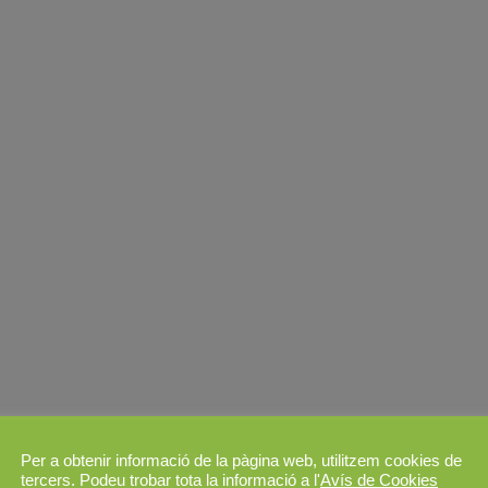
Per a obtenir informació de la pàgina web, utilitzem cookies de
tercers. Podeu trobar tota la informació a l'
Avís de Cookies