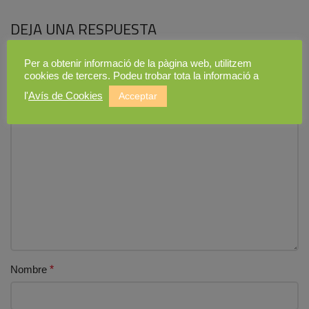
DEJA UNA RESPUESTA
Tu dirección de correo electrónico no será publicada.
Los
Per a obtenir informació de la pàgina web, utilitzem
cookies de tercers. Podeu trobar tota la informació a
campos obligatorios están marcados con
*
l'
Avís de Cookies
Acceptar
Comentario
*
Nombre
*