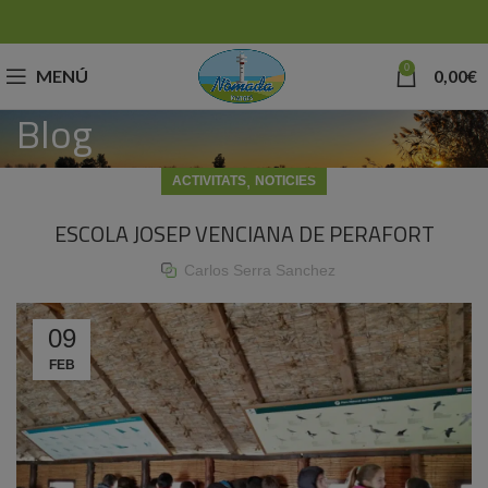
0
MENÚ
0,00
€
Blog
,
ACTIVITATS
NOTICIES
ESCOLA JOSEP VENCIANA DE PERAFORT
Carlos Serra Sanchez
09
FEB