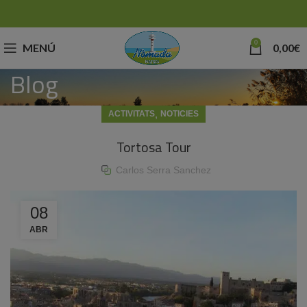
0
MENÚ
0,00
€
Blog
,
ACTIVITATS
NOTICIES
Tortosa Tour
Carlos Serra Sanchez
08
ABR