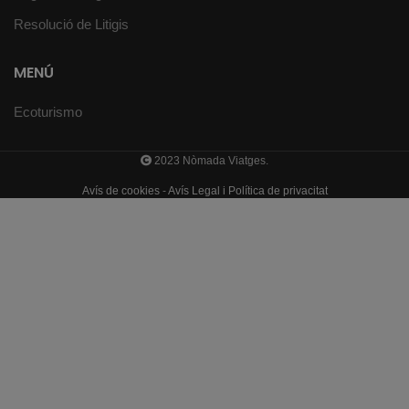
Resolució de Litigis
MENÚ
Ecoturismo
2023 Nòmada Viatges.
Avís de cookies
-
Avís Legal i Política de privacitat