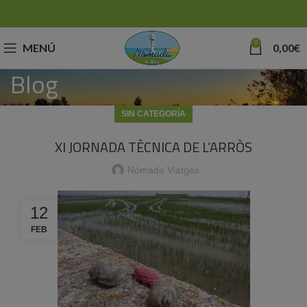
0
MENÚ
0,00
€
Blog
SIN CATEGORÍA
XI JORNADA TÈCNICA DE L’ARRÒS
Nòmada Viatges
12
FEB