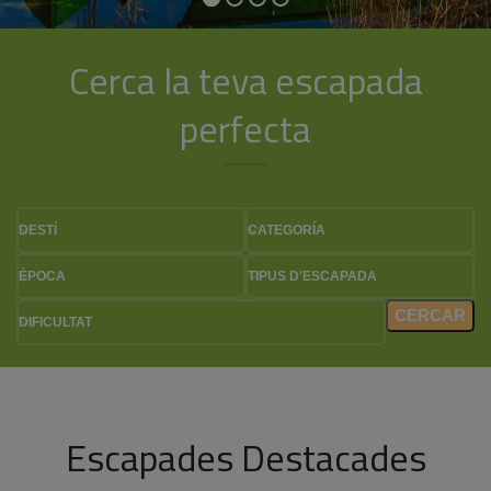
Cerca la teva escapada
perfecta
DESTÍ
CATEGORÍA
ÈPOCA
TIPUS D'ESCAPADA
CERCAR
DIFICULTAT
Escapades Destacades