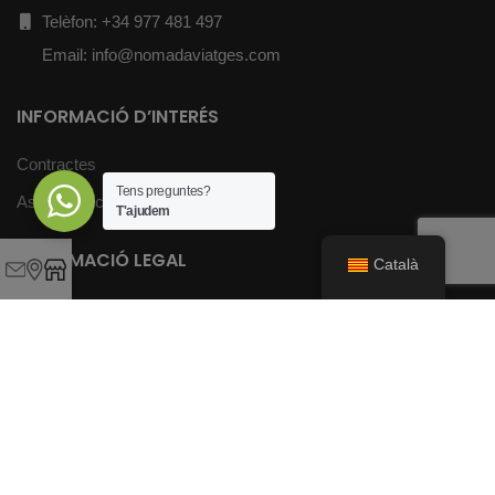
Telèfon: +34 977 481 497
Email: info@nomadaviatges.com
INFORMACIÓ D’INTERÉS
Contractes
Tens preguntes?
Assegurances
T'ajudem
INFORMACIÓ LEGAL
Català
Avís Legal i Política de Privacitat
Avís de Cookies
Condicions de Compra i Reserva
Enviaments, devolucions i dret a desistiment
Pagament Segur