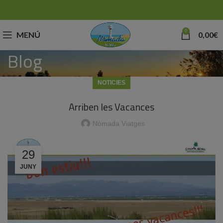
0
MENÚ
0,00
€
Blog
NOTICIES
Arriben les Vacances
Nòmada Viatges
29
JUNY