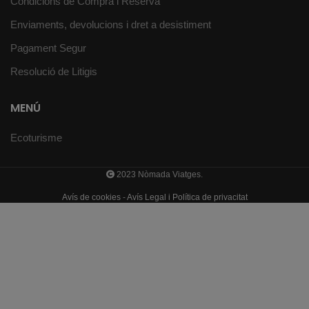
Condicions de Compra i Reserva
Enviaments, devolucions i dret a desistiment
Pagament Segur
Resolució de Litigis
MENÚ
Ecoturisme
2023 Nòmada Viatges.
Avís de cookies
-
Avís Legal i Política de privacitat