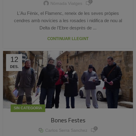
0
Nòmada Viatges
L'Au Fènix, el Flamenc, reneix de les seves pròpies
cendres amb novícies a les rosades i nidifica de nou al
Delta de l'Ebre desprès de ...
CONTINUAR LLEGINT
12
DES.
SIN CATEGORÍA
Bones Festes
0
Carlos Serra Sanchez