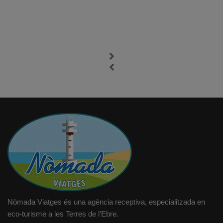
Nòmada Viatges és una agència receptiva, especialitzada en
eco-turisme a les Terres de l’Ebre.