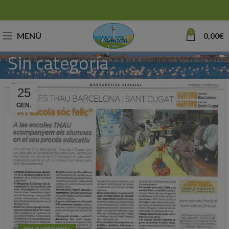
0
MENÚ
0,00
€
Sin categoría
25
GEN.