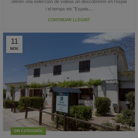
oferim una selección de vídeos on descobrirem en l'espai
i el temps els "Espais...
CONTINUAR LLEGINT
11
NOV.
SIN CATEGORÍA