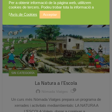
05
Per a obtenir informació de la pàgina web, utilitzem
OCT.
cookies de tercers. Podeu trobar tota la informació a
l'
Avís de Cookies
Acceptar
SIN CATEGORÍA
La Natura a l’Escola
0
Nòmada Viatges
Un curs més Nòmada Viatges prepara un programa de
xerrades i activitats mediambientals: LA NATURA A
L’ESCOLA Volem donar a conèixer a...