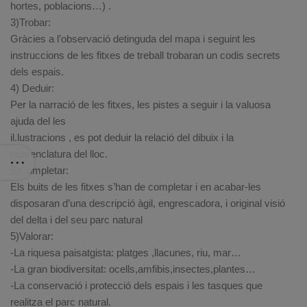
hortes, poblacions…) .
3)Trobar:
Gràcies a l’observació detinguda del mapa i seguint les
instruccions de les fitxes de treball trobaran un codis secrets
dels espais.
4) Deduir:
Per la narració de les fitxes, les pistes a seguir i la valuosa
ajuda del les
il.lustracions , es pot deduir la relació del dibuix i la
nomenclatura del lloc.
5)Completar:
Els buits de les fitxes s’han de completar i en acabar-les
disposaran d’una descripció àgil, engrescadora, i original visió
del delta i del seu parc natural
5)Valorar:
-La riquesa paisatgista: platges ,llacunes, riu, mar…
-La gran biodiversitat: ocells,amfibis,insectes,plantes…
-La conservació i protecció dels espais i les tasques que
realitza el parc natural.