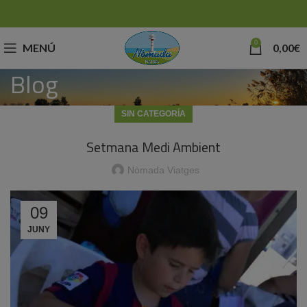
0
MENÚ
0,00
€
Blog
SIN CATEGORÍA
Setmana Medi Ambient
Nòmada Viatges
09
JUNY