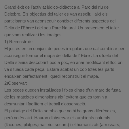
Grand èxit de l’activiat lúdico-didàctica al Parc del riu de
Deltebre. Els objectius del taller es van assolir, i així els
participants van aconseguir conèixer diferents aspectes del
Delta de l’Ebnre i del seu Parc Natural. Us presentem el taller
que vam realitzar i les imatges.
1) Reconstruir :
El joc és en un conjunt de peces irregulars que cal combinar per
aconseguir formar el mapa del delta de l’ Ebre . La silueta del
Delta s’anirà descobrint poc a poc, en anar modificant el lloc on
va situada cada peça. Estarà acabat un cop totes les parts
encaixen perfectament i quedi reconstruït el mapa.
2)Observar:
Les peces queden instal.lades i fixes dintre d’un marc de fusta
de les mateixes dimensions així evitem que es tornin a
desmuntar i facilitem el treball d’observació.
El paisatge del Delta sembla que no hi ha grans diferències,
però no és així. Hauran d’observar els ambients naturals
(llacunes, platges,mar, riu, sosars) i el humanitzats(arrossars,