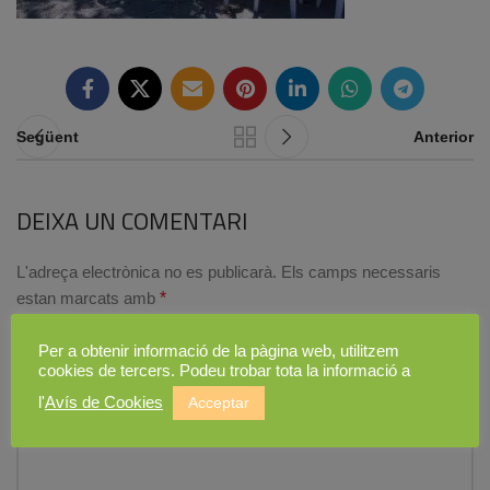
Següent
Anterior
DEIXA UN COMENTARI
L'adreça electrònica no es publicarà.
Els camps necessaris
estan marcats amb
*
Comentari
*
Per a obtenir informació de la pàgina web, utilitzem
cookies de tercers. Podeu trobar tota la informació a
l'
Avís de Cookies
Acceptar