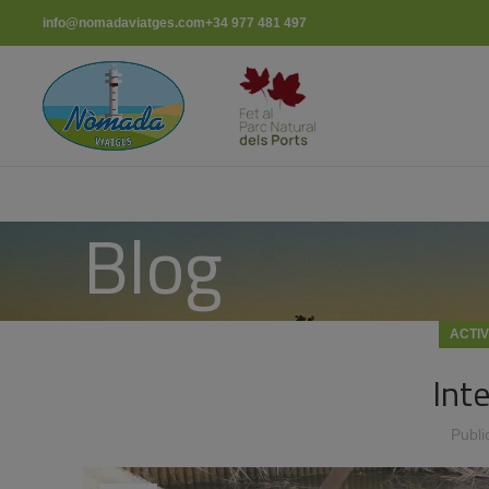
info@nomadaviatges.com
+34 977 481 497
Blog
ACTIV
Int
Publi