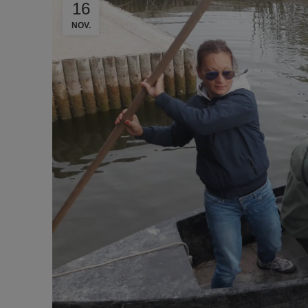
16
NOV.