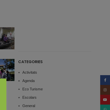
CATEGORIES
Activitats
Face
Agenda
Eco Turisme
Insta
Escolars
YouT
General
What