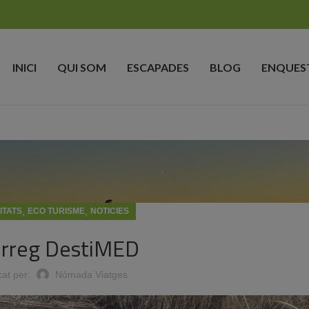
INICI
QUI SOM
ESCAPADES
BLOG
ENQUES
,
,
ITATS
ECO TURISME
NOTICIES
erreg DestiMED
cat per:
Nòmada Viatges