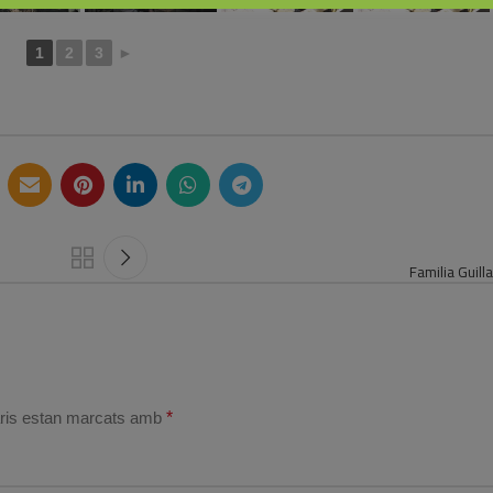
1
2
3
►
Familia Guil
ris estan marcats amb
*